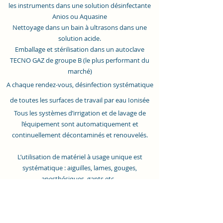
les instruments dans une solution désinfectante
Anios ou Aquasine
Nettoyage dans un bain à ultrasons dans une
solution acide.
Emballage et stérilisation dans un autoclave
TECNO GAZ de groupe B (le plus performant du
marché)
A chaque rendez-vous, désinfection systématique
de toutes les surfaces de travail par eau Ionisée
Tous les systèmes d’irrigation et de lavage de
l’équipement sont automatiquement et
continuellement décontaminés et renouvelés.
L’utilisation de matériel à usage unique est
systématique : aiguilles, lames, gouges,
anesthésiques, gants etc...
Votre Pédicure-Podologue Arnaud LEMOINE reste
à votre disposition pour mieux vous expliquer les
mesures et vous en montrer les moyens.