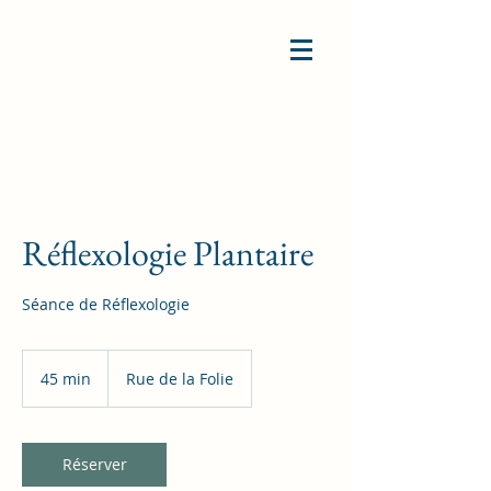
Réflexologie Plantaire
Séance de Réflexologie
45 min
4
Rue de la Folie
5
m
i
n
Réserver